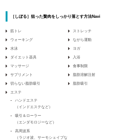
［しぼる］狙った贅肉をしっかり
落とす方法Navi
筋トレ
ストレッチ
ウォーキング
ながら運動
水泳
ヨガ
ダイエット器具
入浴
マッサージ
食事制限
サプリメント
脂肪溶解注射
切らない脂肪吸引
脂肪吸引
エステ
ハンドエステ
（インドエステなど）
吸引＆ローラー
（エンダモロジーなど）
高周波系
（ラジオ波、サーモシェイプな