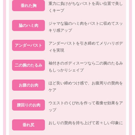
重力に負けがちなバストを高い位置で美し
垂れた胸
くキープ
ジャマな脇のハミ肉をバストに収めてスッ
脇のハミ肉
キリ感アップ
アンダーバストを引き締めてメリハリボデ
アンダーバスト
ィを実現
袖付きのボディスーツなら二の腕のたるみ
二の腕のたるみ
もしっかりシェイプ
ほど良い締めつけ感で、お腹周りの贅肉を
お腹のお肉
ケア
ウエストのくびれを作って着痩せ効果をア
腰回りのお肉
ップ
おしりの贅肉を持ち上げて若々しい印象に
垂れ尻