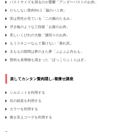
バストサイズを測るのが憂鬱
「アンダーバストのお肉」
だらしない贅肉No.1
「脇のハミ肉」
実は男性が見ている
「二の腕のたるみ」
浮き輪のような三段腹
「お腹のお肉」
美しいくびれの大敵
「腰回りのお肉」
もうスキニーなんて履けない
「垂れ尻」
太ももの隙間は夢のまた夢
「ぷよぷよ内もも」
贅肉も老廃物も溜まった
「ぽっこりふくらはぎ」
楽してカンタン贅肉隠し♪
着痩せ講座
シルエットを利用する
目の錯覚を利用する
カラーを利用する
痩せ見えコーデを利用する