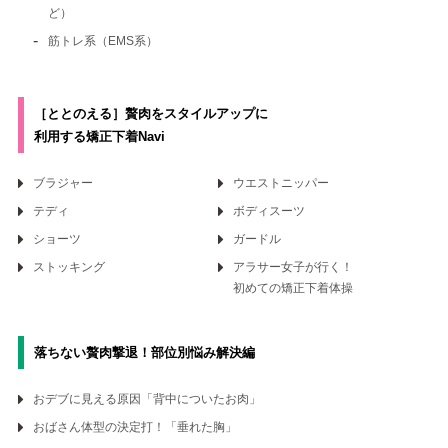
ど）
筋トレ系（EMS系）
［ととのえる］贅肉をスタイルアップに
利用する矯正下着Navi
ブラジャー
ウエストニッパー
テディ
ボディスーツ
ショーツ
ガードル
ストッキング
アラサー女子が行く！
初めての矯正下着体操
落ちない贅肉撃退！
部位別悩み解決編
おデブに見える原因
「背中についたお肉」
おばさん体型の決定打！
「垂れた胸」