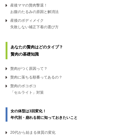
産後ママの贅肉撃退！
お腹のたるみの原因と解消法
産後のボディメイク
失敗しない補正下着の選び方
あなたの贅肉はどのタイプ？
贅肉の基礎知識
贅肉がつく原因って？
贅肉に落ちる順番ってあるの？
贅肉のボコボコ
「セルライト」対策
女の体型は3回変化！
年代別・崩れる前に
知っておきたいこと
20代から始まる体質の変化