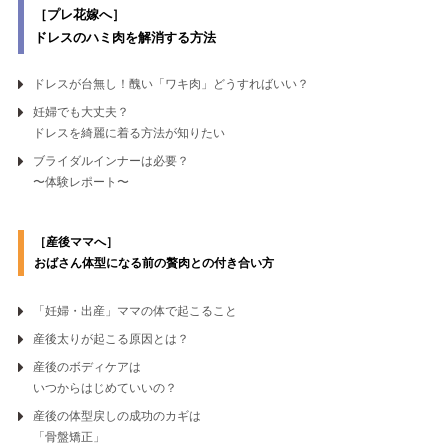
［プレ花嫁へ］
ドレスのハミ肉を解消する方法
ドレスが台無し！醜い「ワキ肉」どうすればいい？
妊婦でも大丈夫？
ドレスを綺麗に着る方法が知りたい
ブライダルインナーは必要？
〜体験レポート〜
［産後ママへ］
おばさん体型になる前の
贅肉との付き合い方
「妊婦・出産」ママの体で起こること
産後太りが起こる原因とは？
産後のボディケアは
いつからはじめていいの？
産後の体型戻しの成功のカギは
「骨盤矯正」